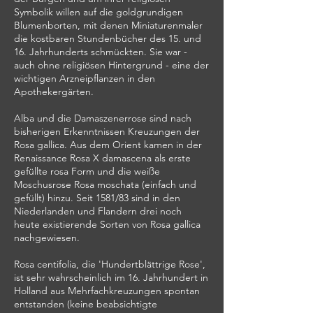
Symbolik willen auf die goldgrundigen
Blumenborten, mit denen Miniaturenmaler
die kostbaren Stundenbücher des 15. und
16. Jahrhunderts schmückten. Sie war -
auch ohne religiösen Hintergrund - eine der
wichtigen Arzneipflanzen in den
Apothekergärten.
Alba und die Damaszenerrose sind nach
bisherigen Erkenntnissen Kreuzungen der
Rosa gallica. Aus dem Orient kamen in der
Renaissance Rosa X damascena als erste
gefüllte rosa Form und die weiße
Moschusrose Rosa moschata (einfach und
gefüllt) hinzu. Seit 1581/83 sind in den
Niederlanden und Flandern drei noch
heute existierende Sorten von Rosa gallica
nachgewiesen.
Rosa centifolia, die 'Hundertblättrige Rose',
ist sehr wahrscheinlich im 16. Jahrhundert in
Holland aus Mehrfachkreuzungen spontan
entstanden (keine beabsichtigte