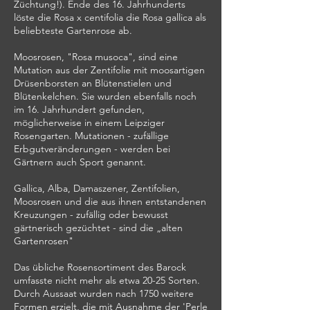
Züchtung!). Ende des 16. Jahrhunderts
löste die Rosa x centifolia die Rosa gallica als
beliebteste Gartenrose ab.
Moosrosen, "Rosa musoca", sind eine
Mutation aus der Zentifolie mit moosartigen
Drüsenborsten an Blütenstielen und
Blütenkelchen. Sie wurden ebenfalls noch
im 16. Jahrhundert gefunden,
möglicherweise in einem Leipziger
Rosengarten. Mutationen - zufällige
Erbgutveränderungen - werden bei
Gärtnern auch Sport genannt.
Gallica, Alba, Damaszener, Zentifolien,
Moosrosen und die aus ihnen entstandenen
Kreuzungen - zufällig oder bewusst
gärtnerisch gezüchtet - sind die „alten
Gartenrosen"
Das übliche Rosensortiment des Barock
umfasste nicht mehr als etwa 20-25 Sorten.
Durch Aussaat wurden nach 1750 weitere
Formen erzielt, die mit Ausnahme der 'Perle