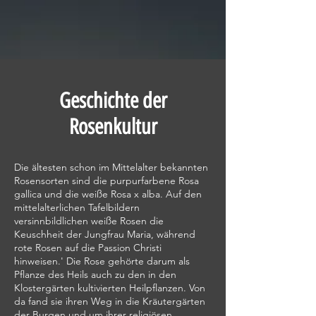
Geschichte der
Rosenkultur
Die ältesten schon im Mittelalter bekannten
Rosensorten sind die purpurfarbene Rosa
gallica und die weiße Rosa x alba. Auf den
mittelalterlichen Tafelbildern
versinnbildlichen weiße Rosen die
Keuschheit der Jungfrau Maria, während
rote Rosen auf die Passion Christi
hinweisen.' Die Rose gehörte darum als
Pflanze des Heils auch zu den in den
Klostergärten kultivierten Heilpflanzen. Von
da fand sie ihren Weg in die Kräutergärten
der Burgen und um ihrer religiösen