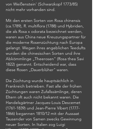
von Weißenstein' (Schwarzkopf 1773/85)
nicht mehr vorhanden sind.
Mit den ersten Sorten von Rosa chinensis
(ca.1789), R. multiflora (1788) und Hybriden,
die als Rosa x odorata bezeichnet werden,
waren aus China neue Kreuzungspartner für
die moderne Rosenzüchtung nach Europa
gelangt. Wegen ihres angeblichen Teedufts
wurden die chinesischen Sorten und ihre
Abkömmlinge „Theerosen" (Rosa thea Savi
1822) genannt. Entscheidend war, dass
diese Rosen „Dauerblüher" w
aren.
Die Züchtung wurde hauptsächlich in
Frankreich betrieben.
Fast alle der frühen
Züchtungen waren Zufallssämlinge, deren
Eltern oft auch nicht bekannt waren. Die
Handelsgärtner Jacques-Louis Descemet
(1761-1839)
und Jean-Pierre Vibert
(1777-
1866)
begannen 1810/12 mit der Aussaat
Tausender von Samen zwecks Gewinnung
neuer Sorten. In Italien zog Luigi